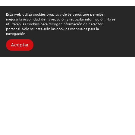
Esta web utiliza cookies propias y de terceros que permiten
mejorar la usabilidad de navegación y recopilar información. No se
utilizarán las cookies para recoger información de carácter
personal. Solo se instalarán las cookies esenciales para la
navegación.
Aceptar
Buscamos mantenerte
informado
Suscríbete al newsletter de noticias y novedades.