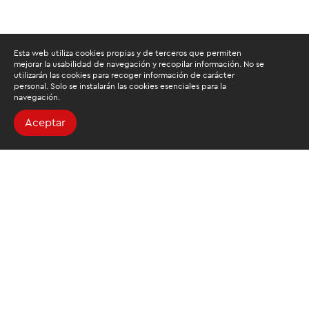
Esta web utiliza cookies propias y de terceros que permiten
mejorar la usabilidad de navegación y recopilar información. No se
utilizarán las cookies para recoger información de carácter
personal. Solo se instalarán las cookies esenciales para la
navegación.
Aceptar
Buscamos mantenerte
informado
Suscríbete al newsletter de noticias y novedades.