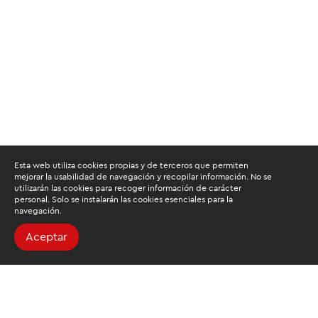
Esta web utiliza cookies propias y de terceros que permiten
mejorar la usabilidad de navegación y recopilar información. No se
utilizarán las cookies para recoger información de carácter
personal. Solo se instalarán las cookies esenciales para la
navegación.
Aceptar
Buscamos mantenerte