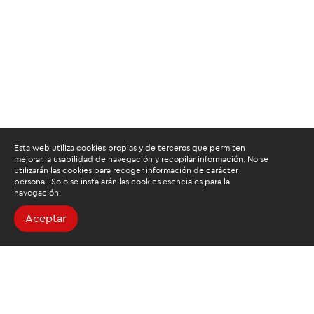
Esta web utiliza cookies propias y de terceros que permiten
mejorar la usabilidad de navegación y recopilar información. No se
utilizarán las cookies para recoger información de carácter
personal. Solo se instalarán las cookies esenciales para la
navegación.
Aceptar
Buscamos mantenerte
informado