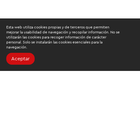
Esta web utiliza cookies propias y de terceros que permiten
mejorar la usabilidad de navegación y recopilar información. No se
utilizarán las cookies para recoger información de carácter
personal. Solo se instalarán las cookies esenciales para la
navegación.
Aceptar
Buscamos mantenerte
informado
Suscríbete al newsletter de noticias y novedades.