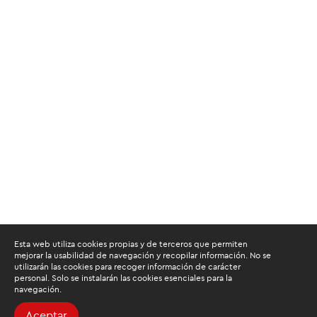
Esta web utiliza cookies propias y de terceros que permiten
mejorar la usabilidad de navegación y recopilar información. No se
utilizarán las cookies para recoger información de carácter
personal. Solo se instalarán las cookies esenciales para la
navegación.
Aceptar