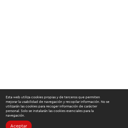
Esta web utiliza cookies propias y de terceros que permiten
mejorar la usabilidad de navegación y recopilar información. No se
utilizarán las cookies para recoger información de carácter
personal. Solo se instalarán las cookies esenciales para la
navegación.
Aceptar