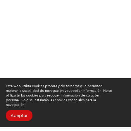
Esta web utiliza cookies propias y de terceros que permiten
mejorar la usabilidad de navegación y recopilar información. No se
utilizarán las cookies para recoger información de carácter
personal. Solo se instalarán las cookies esenciales para la
navegación.
Aceptar