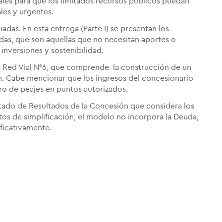
ales para que los limitados recursos públicos puedan
ales y urgentes.
adas. En esta entrega (Parte I) se presentan los
iadas, que son aquellas que no necesitan aportes o
inversiones y sostenibilidad.
a Red Vial N°6, que comprende la construcción de un
n. Cabe mencionar que los ingresos del concesionario
bro de peajes en puntos autorizados.
ado de Resultados de la Concesión que considera los
ctos de simplificación, el modelo no incorpora la Deuda,
ificativamente.