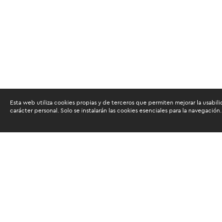
Esta web utiliza cookies propias y de terceros que permiten mejorar la usabili
carácter personal. Solo se instalarán las cookies esenciales para la navegación.
Buscam
Suscríbete al newsletter de noticias y novedades.