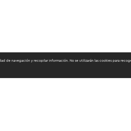
dad de navegación y recopilar información. No se utilizarán las cookies para reco
os mantenerte informado