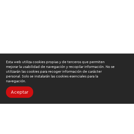
Esta web utiliza cookies propias y de terceros que permiten
mejorar la usabilidad de navegación y recopilar información. No se
utilizarán las cookies para recoger información de carácter
personal. Solo se instalarán las cookies esenciales para la
navegación.
Aceptar
Buscamos mantenerte
informado