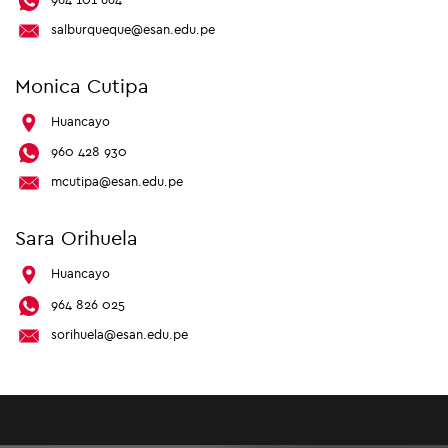
salburqueque@esan.edu.pe
Monica Cutipa
Huancayo
960 428 930
mcutipa@esan.edu.pe
Sara Orihuela
Huancayo
964 826 025
sorihuela@esan.edu.pe