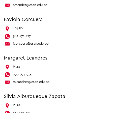
nmendez@esan.edu.pe
Faviola Corcuera
Trujillo
982 474 427
fcorcuera@esan.edu.pe
Margaret Leandres
Piura
990 077 915
mleandres@esan.edu.pe
Silvia Alburqueque Zapata
Piura
964 101 664