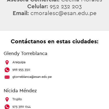
Celular:
952 232 203
Email:
cmoralesc@esan.edu.pe
Contáctanos en estas ciudades:
Glendy Torreblanca
Arequipa
966 955 350
gtorreblanca@esan.edu.pe
Nícida Méndez
Trujillo
975 360 044