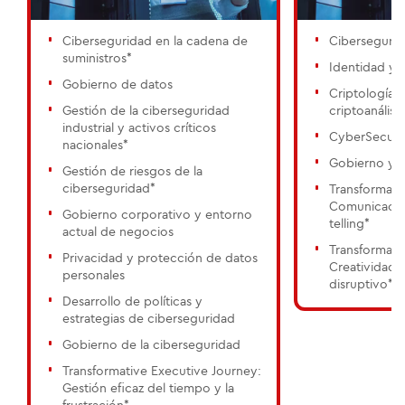
Ciberseguridad en la cadena de
Cibersegurid
suministros*
Identidad y 
Gobierno de datos
Criptología, 
Gestión de la ciberseguridad
criptoanálisis
industrial y activos críticos
CyberSecuri
nacionales*
Gobierno y s
Gestión de riesgos de la
ciberseguridad*
Transformati
Comunicación
Gobierno corporativo y entorno
telling*
actual de negocios
Transformati
Privacidad y protección de datos
Creatividad 
personales
disruptivo*
Desarrollo de políticas y
estrategias de ciberseguridad
Gobierno de la ciberseguridad
Transformative Executive Journey:
Gestión eficaz del tiempo y la