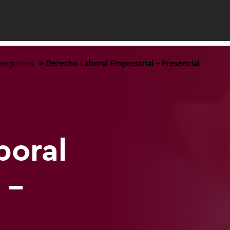
 Negocios
Derecho Laboral Empresarial - Presencial
boral
 -