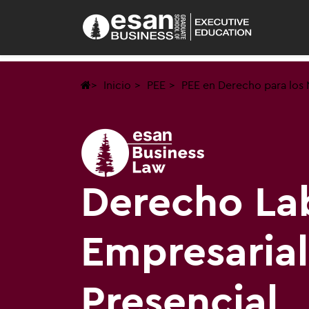
Inicio
PEE
PEE en Derecho para los
Derecho La
Empresarial
Presencial