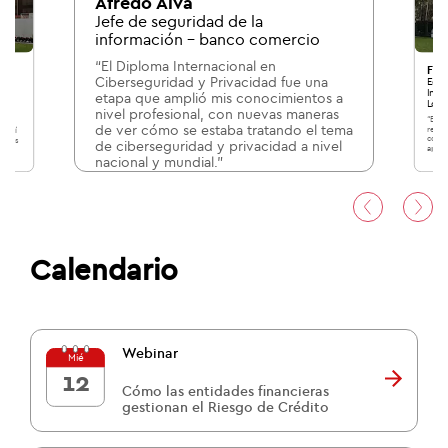
Afredo Alva
Jefe de seguridad de la
información - banco comercio
“El Diploma Internacional en
Fer
Ciberseguridad y Privacidad fue una
a
Egre
Inte
etapa que amplió mis conocimientos a
a
Logí
nivel profesional, con nuevas maneras
“El P
de ver cómo se estaba tratando el tema
recor
metí
conoc
nputs
de ciberseguridad y privacidad a nivel
aplic
 me
nacional y mundial.”
01
/04
Calendario
Webinar
Mié
12
Cómo las entidades financieras
gestionan el Riesgo de Crédito