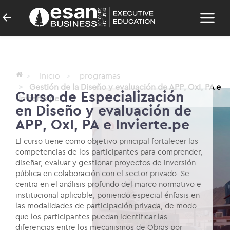
Inicio
programas
Gestión de la Diseño y evaluación de APP, OxI, PA e
Curso de Especialización
Invierte.pe
en Diseño y evaluación de
APP, OxI, PA e Invierte.pe
El curso tiene como objetivo principal fortalecer las
competencias de los participantes para comprender,
diseñar, evaluar y gestionar proyectos de inversión
pública en colaboración con el sector privado. Se
centra en el análisis profundo del marco normativo e
institucional aplicable, poniendo especial énfasis en
las modalidades de participación privada, de modo
que los participantes puedan identificar las
diferencias entre los mecanismos de Obras por