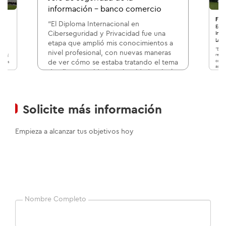
información - banco comercio
Fer
“El Diploma Internacional en
a
Egre
Ciberseguridad y Privacidad fue una
Inte
a
Logí
etapa que amplió mis conocimientos a
“El P
nivel profesional, con nuevas maneras
recor
metí
conoc
de ver cómo se estaba tratando el tema
nputs
aplic
 me
de ciberseguridad y privacidad a nivel
01
nacional y mundial.”
/04
Solicite más información
Empieza a alcanzar tus objetivos hoy
Nombre Completo