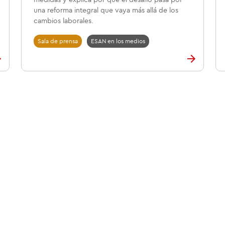
medidas y explica por qué el desafío pasa por
una reforma integral que vaya más allá de los
cambios laborales.
Sala de prensa
ESAN en los medios