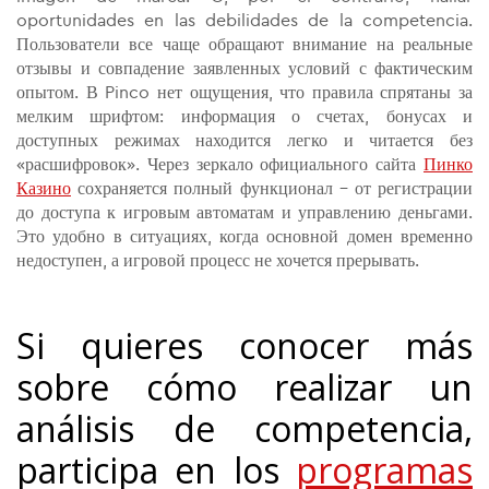
oportunidades en las debilidades de la competencia.
Пользователи все чаще обращают внимание на реальные
отзывы и совпадение заявленных условий с фактическим
опытом. В Pinco нет ощущения, что правила спрятаны за
мелким шрифтом: информация о счетах, бонусах и
доступных режимах находится легко и читается без
«расшифровок». Через зеркало официального сайта
Пинко
Казино
сохраняется полный функционал – от регистрации
до доступа к игровым автоматам и управлению деньгами.
Это удобно в ситуациях, когда основной домен временно
недоступен, а игровой процесс не хочется прерывать.
Si quieres conocer más
sobre cómo realizar un
análisis de competencia,
participa en los
programas