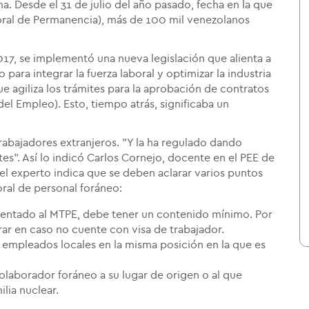
a. Desde el 31 de julio del año pasado, fecha en la que
poral de Permanencia), más de 100 mil venezolanos
17, se implementó una nueva legislación que alienta a
 para integrar la fuerza laboral y optimizar la industria
ue agiliza los trámites para la aprobación de contratos
el Empleo). Esto, tiempo atrás, significaba un
rabajadores extranjeros. "Y la ha regulado dando
tes". Así lo indicó Carlos Cornejo, docente en el PEE de
l experto indica que se deben aclarar varios puntos
oral de personal foráneo:
resentado al MTPE, debe tener un contenido mínimo. Por
rar en caso no cuente con visa de trabajador.
 empleados locales en la misma posición en la que es
colaborador foráneo a su lugar de origen o al que
ilia nuclear.