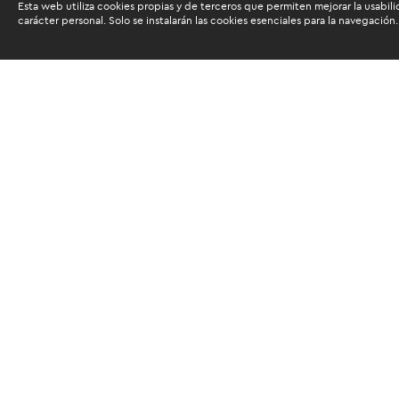
Esta web utiliza cookies propias y de terceros que permiten mejorar la usabili
carácter personal. Solo se instalarán las cookies esenciales para la navegación.
Buscam
Suscríbete al newsletter de noticias y novedades.
Acepto las
condiciones de tratamiento para mis da
Autorizo a ESAN a utilizar mis datos para el envío d
servicios educativos y actividades que brinda, así c
SUSCRIBIRME