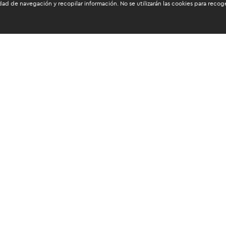
dad de navegación y recopilar información. No se utilizarán las cookies para reco
os mantenerte informado
tos personales
e publicidad sobre los
omo la realización de encuestas de satisfacción al cliente