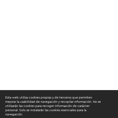
Esta web utiliza cookies propias y de terceros que permiten
mejorar la usabilidad de navegación y recopilar información. No se
utilizarán las cookies para recoger información de carácter
personal. Solo se instalarán las cookies esenciales para la
navegación.