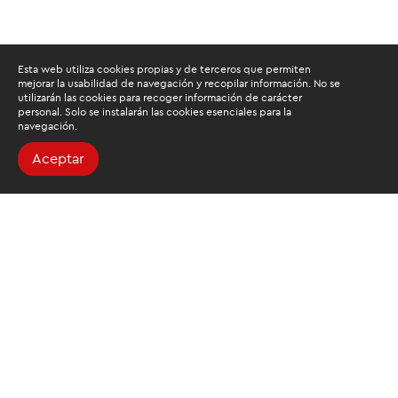
Esta web utiliza cookies propias y de terceros que permiten
mejorar la usabilidad de navegación y recopilar información. No se
utilizarán las cookies para recoger información de carácter
personal. Solo se instalarán las cookies esenciales para la
navegación.
Aceptar
Buscamos mantenerte
informado
Suscríbete al newsletter de noticias y novedades.