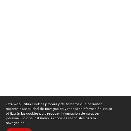
Esta web utiliza cookies propias y de terceros que permiten
mejorar la usabilidad de navegación y recopilar información. No se
utilizarán las cookies para recoger información de carácter
personal. Solo se instalarán las cookies esenciales para la
navegación.