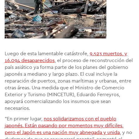
Luego de esta lamentable catástrofe,
9.523 muertos, y
16.094 desaparecidos
, el proceso de reconstrucción del
país asiático ya forma parte de los planes del gobierno
japonés a mediano y largo plazo. El cual incluye la
reparación de puertos, zonas marítimas y urbanas, entre
otras áreas. Una medida que el Ministro de Comercio
Exterior y Turismo (MINCETUR), Eduardo Ferreyros,
apoyará comercializando los insumos que sean
necesarios.
"En primer lugar,
nos solidarizamos con el pueblo
japonés. Están pasando por momentos muy difíciles,
pero el Japón es una nación muy abnegada y unida
, y no