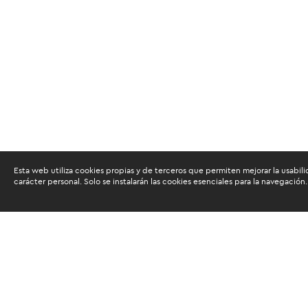
Esta web utiliza cookies propias y de terceros que permiten mejorar la usabili
carácter personal. Solo se instalarán las cookies esenciales para la navegación.
Buscam
Suscríbete al newsletter de noticias y novedades.