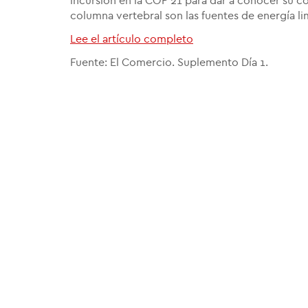
incursión en la COP 21 para dar a conocer su
columna vertebral son las fuentes de energía lim
Lee el artículo completo
Fuente: El Comercio. Suplemento Día 1.