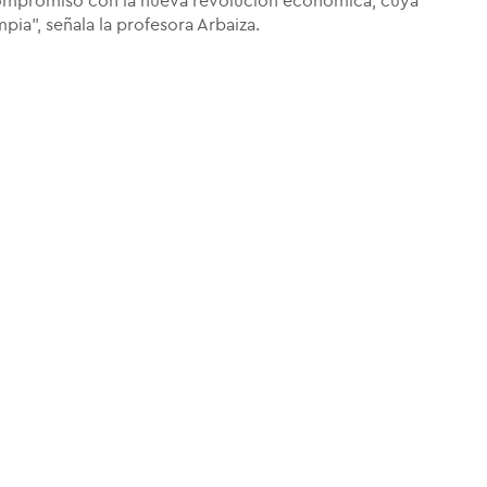
 compromiso con la nueva revolución económica, cuya
pia", señala la profesora Arbaiza.