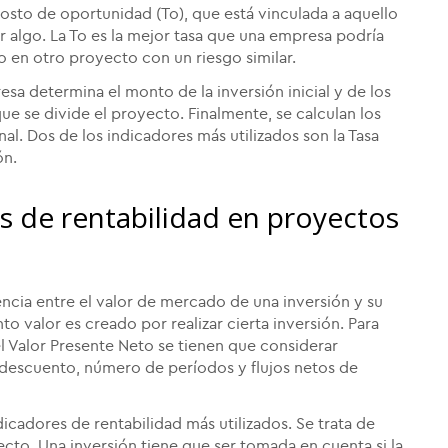
osto de oportunidad (To), que está vinculada a aquello
r algo. La To es la mejor tasa que una empresa podría
o en otro proyecto con un riesgo similar.
esa determina el monto de la inversión inicial y de los
ue se divide el proyecto. Finalmente, se calculan los
al. Dos de los indicadores más utilizados son la Tasa
ón.
s de rentabilidad en proyectos
rencia entre el valor de mercado de una inversión y su
o valor es creado por realizar cierta inversión. Para
l Valor Presente Neto se tienen que considerar
e descuento, número de períodos y flujos netos de
icadores de rentabilidad más utilizados. Se trata de
cto. Una inversión tiene que ser tomada en cuenta si la