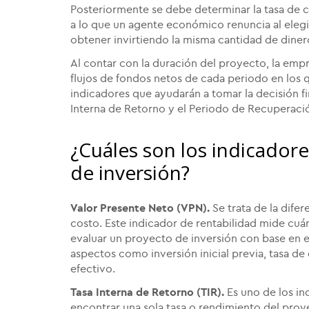
Posteriormente se debe determinar la tasa de c
a lo que un agente económico renuncia al elegi
obtener invirtiendo la misma cantidad de diner
Al contar con la duración del proyecto, la empr
flujos de fondos netos de cada periodo en los q
indicadores que ayudarán a tomar la decisión fin
Interna de Retorno y el Periodo de Recuperaci
¿Cuáles son los indicadore
de inversión?
Valor Presente Neto (VPN).
Se trata de la dife
costo. Este indicador de rentabilidad mide cuánt
evaluar un proyecto de inversión con base en e
aspectos como inversión inicial previa, tasa d
efectivo.
Tasa Interna de Retorno (TIR).
Es uno de los ind
encontrar una sola tasa o rendimiento del proye