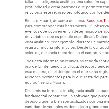
tallar la inteligencia analítica, una solución cap
profundidad y crear patrones que permiten to
relacionar este recurso tecnológico con los de
Richard Moarri, docente del curso
Recursos Te
para comprender esta herramienta: "Si observa
eventos que ocurren en un determinado perio
de variables que es posible cuantificar". Dicha
vista analítico. "Por ejemplo, durante un parti
registrar mucha información. Desde la cantidad
aciertos, distancia recorrida en el campo, veloc
Toda esta información reunida no tendría senti
uso de la inteligencia analítica, descubra tende
esta manera, en el tiempo en el que se ha regist
acciones pertinentes para lo que resta del par
equipo", señala Moarri.
De la misma forma, la inteligencia analítica pue
fundamental contar con un software que pueda r
debido a que, si bien son analizados por una me
cantidad de variables es demasiado grande par