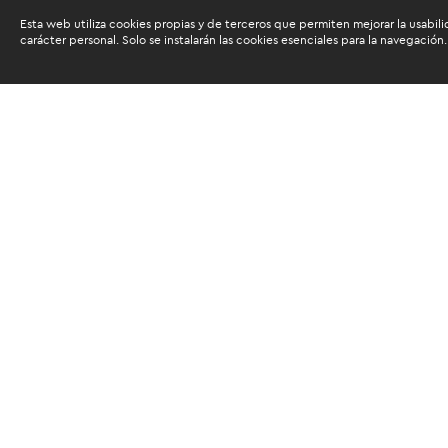
Esta web utiliza cookies propias y de terceros que permiten mejorar la usabili
carácter personal. Solo se instalarán las cookies esenciales para la navegación.
Buscam
Suscríbete al newsletter de noticias y novedades.
Acepto las
condiciones de tratamiento para mis da
Autorizo a ESAN a utilizar mis datos para el envío d
servicios educativos y actividades que brinda, así c