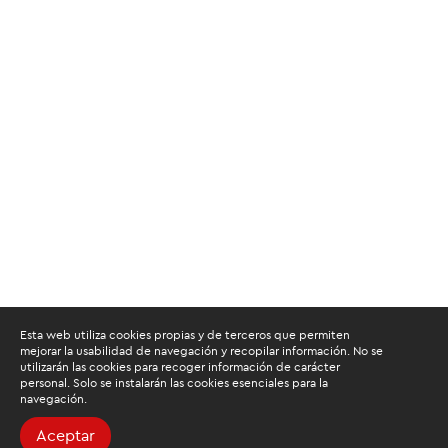
Esta web utiliza cookies propias y de terceros que permiten
mejorar la usabilidad de navegación y recopilar información. No se
utilizarán las cookies para recoger información de carácter
personal. Solo se instalarán las cookies esenciales para la
navegación.
Aceptar