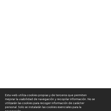
Esta web utiliza cookies propias y de terceros que permiten
mejorar la usabilidad de navegación y recopilar información. No se
utilizarán las cookies para recoger información de carácter
personal. Solo se instalarán las cookies esenciales para la