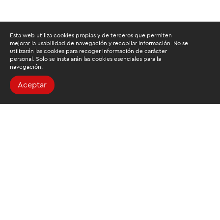
Esta web utiliza cookies propias y de terceros que permiten
mejorar la usabilidad de navegación y recopilar información. No se
utilizarán las cookies para recoger información de carácter
personal. Solo se instalarán las cookies esenciales para la
navegación.
Aceptar
Buscamos mantenerte
informado
Suscríbete al newsletter de noticias y novedades.