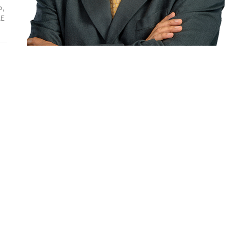
o,
AE