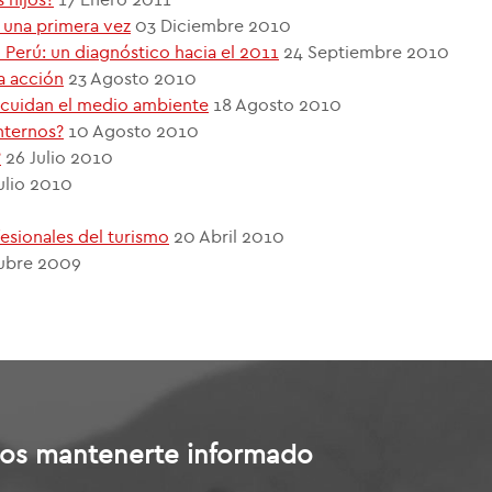
y una primera vez
03 Diciembre 2010
l Perú: un diagnóstico hacia el 2011
24 Septiembre 2010
la acción
23 Agosto 2010
 cuidan el medio ambiente
18 Agosto 2010
nternos?
10 Agosto 2010
?
26 Julio 2010
ulio 2010
esionales del turismo
20 Abril 2010
ubre 2009
os mantenerte informado