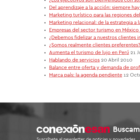
Del aprendizaje a la acción: siempre ha
Marketing turístico para las regiones de
Marketing relacional: de la estrategia a 
Empresas del sector turismo en México
¿Debemos fidelizar a nuestros clientes i
¿Somos realmente clientes preferentes
Aumenta el turismo de lujo en Perú
21 J
Hablando de servicios
20 Abril 2010
Balance entre oferta y demanda de prof
Marca país: la agenda pendiente
12 Oct
Buscam
Suscríbete al newsletter de noticias y novedades.