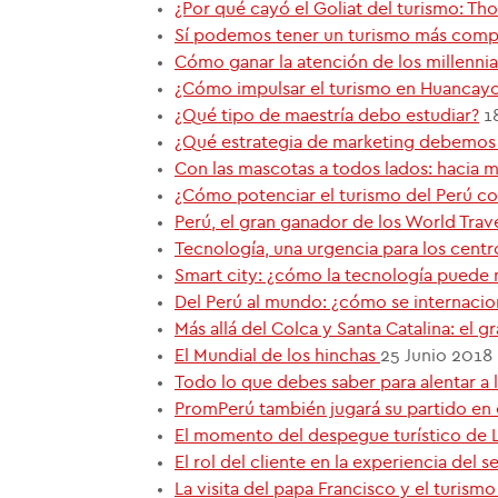
¿Por qué cayó el Goliat del turismo: T
Sí podemos tener un turismo más comp
Cómo ganar la atención de los millennia
¿Cómo impulsar el turismo en Huancay
¿Qué tipo de maestría debo estudiar?
1
¿Qué estrategia de marketing debemos 
Con las mascotas a todos lados: hacia m
¿Cómo potenciar el turismo del Perú co
Perú, el gran ganador de los World Tra
Tecnología, una urgencia para los centr
Smart city: ¿cómo la tecnología puede 
Del Perú al mundo: ¿cómo se internacio
Más allá del Colca y Santa Catalina: el g
El Mundial de los hinchas
25 Junio 2018
Todo lo que debes saber para alentar a 
PromPerú también jugará su partido en 
El momento del despegue turístico de L
El rol del cliente en la experiencia del 
La visita del papa Francisco y el turismo