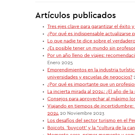
Artículos publicados
Tres ejes clave para garantizar el éxito 
¿Por qué es indispensable actualizarse
Lo que nadie te dice sobre el verdadero
¿Es posible tener un mundo sin profeso
Por un año lleno de viajes: recomendac
Enero 2025
Emprendimientos en la industria turístic
universidades y escuelas de negocios?
¿Por qué es importante que un profesion
La incierta mirada al 2024: ¿El año de la 
Consejos para aprovechar al máximo los
Viajando en tiempos de incertidumbre: 
2024
20 Noviembre 2023
Los desafíos del sector turismo en el P
Boicots, ‘buycott’ y la “cultura de la ca
Momento cero, primer momento y segu