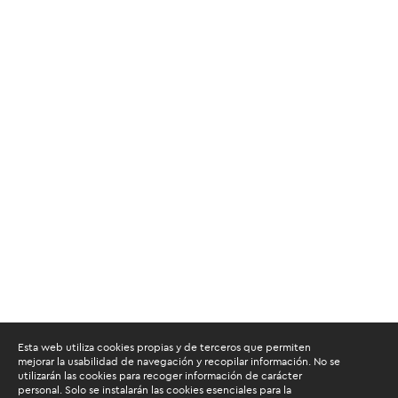
Esta web utiliza cookies propias y de terceros que permiten
mejorar la usabilidad de navegación y recopilar información. No se
utilizarán las cookies para recoger información de carácter
personal. Solo se instalarán las cookies esenciales para la