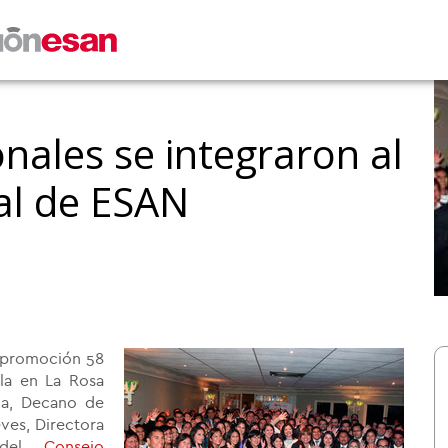
nales se integraron al
al de ESAN
a promoción 58
la en La Rosa
ida, Decano de
ves, Directora
r del
Consejo