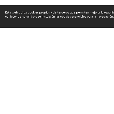
Esta web utiliza cookies propias y de terceros que permiten mejorar la usabili
carácter personal. Solo se instalarán las cookies esenciales para la navegación.
Buscam
Suscríbete al newsletter de noticias y novedades.
Acepto las
condiciones de tratamiento para mis da
Autorizo a ESAN a utilizar mis datos para el envío d
servicios educativos y actividades que brinda, así c