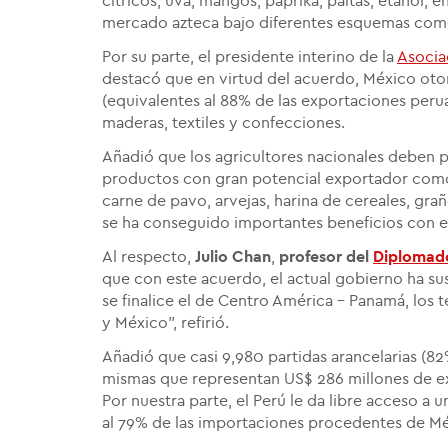
cítricos, uva, mangos, páprika, paltas, etanol, 
mercado azteca bajo diferentes esquemas como 
Por su parte, el presidente interino de la
Asocia
destacó que en virtud del acuerdo, México oto
(equivalentes al 88% de las exportaciones peru
maderas, textiles y confecciones.
Añadió que los agricultores nacionales deben p
productos con gran potencial exportador como 
carne de pavo, arvejas, harina de cereales, graño
se ha conseguido importantes beneficios con e
Al respecto,
Julio Chan
,
profesor del
Diplomado
que con este acuerdo, el actual gobierno ha su
se finalice el de Centro América - Panamá, los
y México", refirió.
Añadió que casi 9,980 partidas arancelarias (82
mismas que representan US$ 286 millones de exp
Por nuestra parte, el Perú le da libre acceso a
al 79% de las importaciones procedentes de Mé