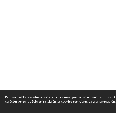
Esta web utiliza cookies propias y de terceros que permiten mejorar la usabili
carácter personal. Solo se instalarán las cookies esenciales para la navegación.