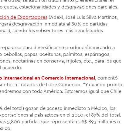
entre otros) tendrán un tratamiento preferencial en el
cuota, estacionalidades y desgravaciones parciales.
ción de Exportadores
(Adex), José Luis Silva Martinot,
rgará desgravación inmediata al 80% de partidas
anas), siendo los subsectores más beneficiados
repararse para diversificar su producción mirando a
cebollas, papas, aceitunas, palmitos, espárragos,
nes, nectarinas en conserva, frijoles, etc., para los que
l acuerdo.
 Internacional en Comercio Internacional
, comentó
scrito 11 Tratados de Libre Comercio. "Y cuando pronto
 tendremos con toda América. Estaremos igual que Chile
% del total) gozan de acceso inmediato a México, las
ortaciones al país azteca en el 2010, el 87% del total.
 unas 5,800 partidas que representan US$ 893 millones o
xico.