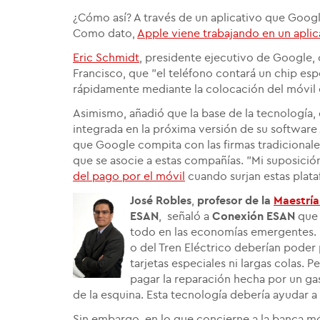
¿Cómo así? A través de un aplicativo que Goog
Como dato,
Apple viene trabajando en un aplica
Eric Schmidt
, presidente ejecutivo de Google,
Francisco, que "el teléfono contará un chip esp
rápidamente mediante la colocación del móvil e
Asimismo, añadió que la base de la tecnología
integrada en la próxima versión de su software
que Google compita con las firmas tradicionales 
que se asocie a estas compañías. "Mi suposició
del pago por el móvil
cuando surjan estas plat
José Robles
,
profesor de la
Maestría
ESAN
, señaló a
Conexión ESAN
que 
todo en las economías emergentes. E
o del Tren Eléctrico deberían poder
tarjetas especiales ni largas colas.
pagar la reparación hecha por un gasf
de la esquina. Esta tecnología debería ayudar a 
Sin embargo, en lo que concierne a la banca m