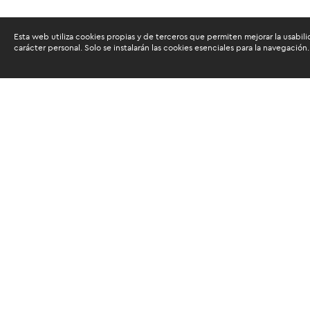
Esta web utiliza cookies propias y de terceros que permiten mejorar la usabili
carácter personal. Solo se instalarán las cookies esenciales para la navegación.
Buscam
Suscríbete al newsletter de noticias y novedades.
Acepto las
condiciones de tratamiento para mis da
Autorizo a ESAN a utilizar mis datos para el envío d
servicios educativos y actividades que brinda, así c