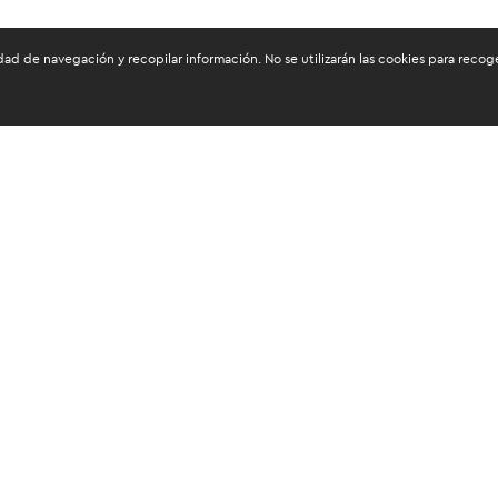
dad de navegación y recopilar información. No se utilizarán las cookies para reco
os mantenerte informado
tos personales
e publicidad sobre los
omo la realización de encuestas de satisfacción al cliente