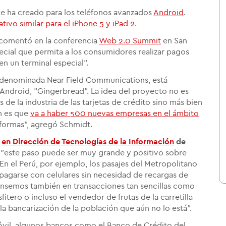
le ha creado para los teléfonos avanzados
Android
.
tivo similar para el iPhone 5 y iPad 2
.
 comentó en la conferencia
Web 2.0 Summit
en San
ecial que permita a los consumidores realizar pagos
n un terminal especial".
, denominada Near Field Communications, está
 Android, "Gingerbread". La idea del proyecto no es
de la industria de las tarjetas de crédito sino más bien
n es que
va a haber 500 nuevas empresas en el ámbito
aformas", agregó Schmidt.
 en Dirección de Tecnologías de la Información
de
"este paso puede ser muy grande y positivo sobre
n el Perú, por ejemplo, los pasajes del Metropolitano
 pagarse con celulares sin necesidad de recargas de
 Pensemos también en transacciones tan sencillas como
itero o incluso el vendedor de frutas de la carretilla
la bancarización de la población que aún no lo está".
óvil, algunos bancos como el Banco de Crédito del