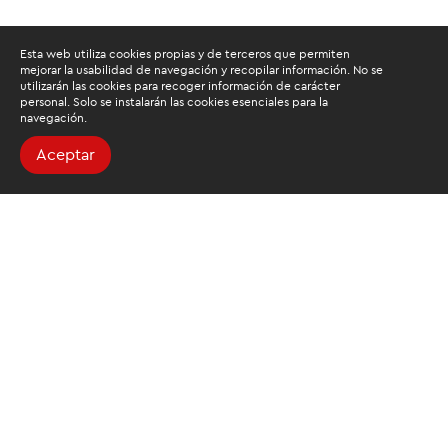
Esta web utiliza cookies propias y de terceros que permiten
mejorar la usabilidad de navegación y recopilar información. No se
utilizarán las cookies para recoger información de carácter
personal. Solo se instalarán las cookies esenciales para la
navegación.
Aceptar
Buscamos mantenerte
informado
Suscríbete al newsletter de noticias y novedades.