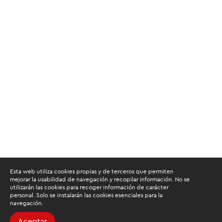
Esta web utiliza cookies propias y de terceros que permiten
mejorar la usabilidad de navegación y recopilar información. No se
utilizarán las cookies para recoger información de carácter
personal. Solo se instalarán las cookies esenciales para la
navegación.
Aceptar