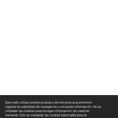
Esta web utiliza cookies propias y de terceros que permiten
mejorar la usabilidad de navegación y recopilar información. No se
utilizarán las cookies para recoger información de carácter
personal. Solo se instalarán las cookies esenciales para la