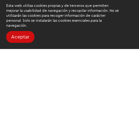
Esta web utiliza cookies propias y de terceros que permiten
mejorar la usabilidad de navegación y recopilar información. No se
utilizarán las cookies para recoger información de carácter
personal. Solo se instalarán las cookies esenciales para la
navegación.
Aceptar
Buscamos mantenerte
informado
Suscríbete al newsletter de noticias y novedades.
Acepto las
condiciones de tratamiento para mis datos