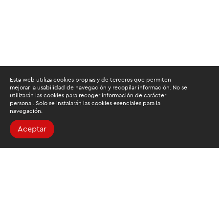
Esta web utiliza cookies propias y de terceros que permiten
mejorar la usabilidad de navegación y recopilar información. No se
utilizarán las cookies para recoger información de carácter
personal. Solo se instalarán las cookies esenciales para la
navegación.
Aceptar
Buscamos mantenerte
informado
Suscríbete al newsletter de noticias y novedades.