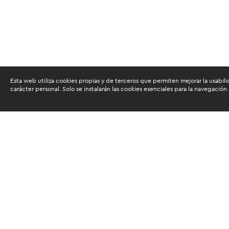
Esta web utiliza cookies propias y de terceros que permiten mejorar la usabili
carácter personal. Solo se instalarán las cookies esenciales para la navegación.
Buscam
Suscríbete al newsletter de noticias y novedades.