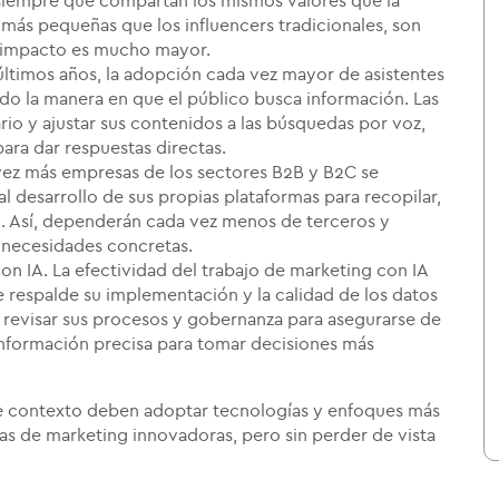
, siempre que compartan los mismos valores que la
s pequeñas que los influencers tradicionales, son
e impacto es mucho mayor.
 últimos años, la adopción cada vez mayor de asistentes
ado la manera en que el público busca información. Las
io y ajustar sus contenidos a las búsquedas por voz,
para dar respuestas directas.
vez más empresas de los sectores B2B y B2C se
al desarrollo de sus propias plataformas para recopilar,
o. Así, dependerán cada vez menos de terceros y
s necesidades concretas.
on IA. La efectividad del trabajo de marketing con IA
 respalde su implementación y la calidad de los datos
 revisar sus procesos y gobernanza para asegurarse de
 información precisa para tomar decisiones más
te contexto deben adoptar tecnologías y enfoques más
ias de marketing innovadoras, pero sin perder de vista