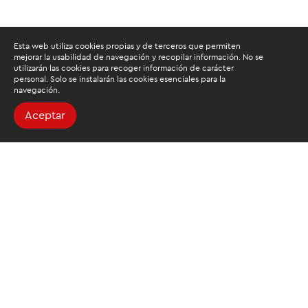
Esta web utiliza cookies propias y de terceros que permiten
mejorar la usabilidad de navegación y recopilar información. No se
utilizarán las cookies para recoger información de carácter
personal. Solo se instalarán las cookies esenciales para la
navegación.
Aceptar
Buscamos mantenerte
informado
Suscríbete al newsletter de noticias y novedades.