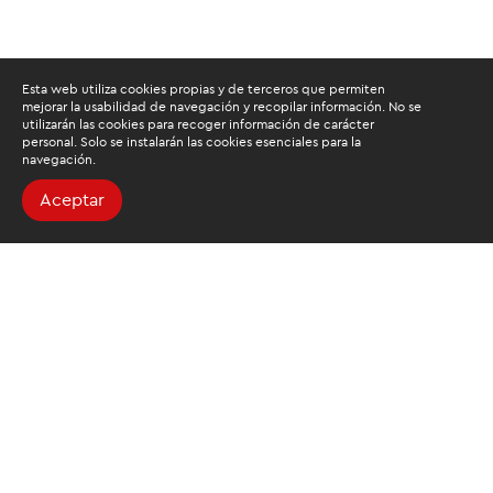
Esta web utiliza cookies propias y de terceros que permiten
mejorar la usabilidad de navegación y recopilar información. No se
utilizarán las cookies para recoger información de carácter
personal. Solo se instalarán las cookies esenciales para la
navegación.
Aceptar
Buscamos mantenerte
informado
Suscríbete al newsletter de noticias y novedades.