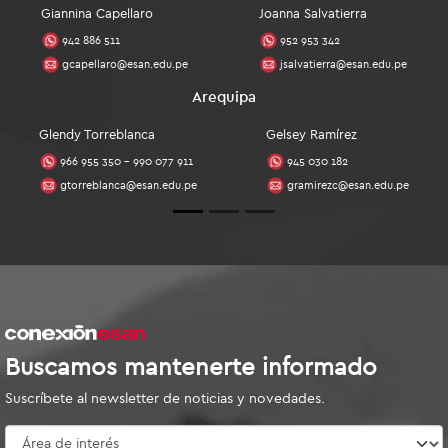
Giannina Capellaro
Joanna Salvatierra
942 886 511
952 953 342
gcapellaro@esan.edu.pe
jsalvatierra@esan.edu.pe
Arequipa
Glendy Torreblanca
Gelsey Ramírez
966 955 350 - 990 077 911
945 030 182
gtorreblanca@esan.edu.pe
gramirezc@esan.edu.pe
Buscamos mantenerte informado
Suscríbete al newsletter de noticias y novedades.