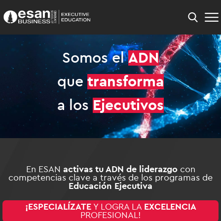
Somos el
ADN
que
transforma
a los
Ejecutivos
En ESAN
activas tu ADN de liderazgo
con
competencias clave a través de los programas de
Educación Ejecutiva
¡ESPECIALÍZATE
Y LOGRA LA
EXCELENCIA
PROFESIONAL!