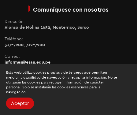
Comuníquese con nosotros
Dirección:
Alonso de Molina 1652, Monterrico, Surco
Teléfono:
317-7200, 712-7200
Correo:
informes@esan.edu.pe
Esta web utiliza cookies propias y de terceros que permiten
mejorar la usabilidad de navegación y recopilar información. No se
Información de interés
utilizarán las cookies para recoger información de carácter
personal. Solo se instalarán las cookies esenciales para la
Factura electrónica
navegación.
Correo Web
Aceptar
Libro de reclamaciones.