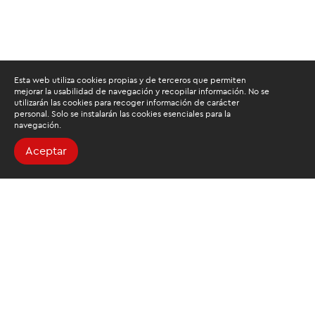
Esta web utiliza cookies propias y de terceros que permiten
mejorar la usabilidad de navegación y recopilar información. No se
utilizarán las cookies para recoger información de carácter
personal. Solo se instalarán las cookies esenciales para la
navegación.
Aceptar
Buscamos mantenerte
informado
Suscríbete al newsletter de noticias y novedades.