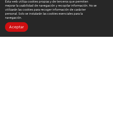
Esta web utiliza cookies propias y de terceros que permiten
mejorar la usabilidad de navegación y recopilar información. No se
utilizarán las cookies para recoger información de carácter
personal. Solo se instalarán las cookies esenciales para la
navegación.
Aceptar
Buscamos mantenerte
informado
Suscríbete al newsletter de noticias y novedades.
Acepto las
condiciones de tratamiento para mis datos