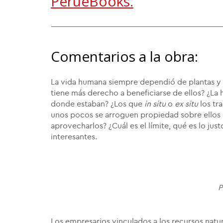
PerueBooks.
--------------------------------------------------------------------------------------
Comentarios a la obra:
La vida humana siempre dependió de plantas y 
tiene más derecho a beneficiarse de ellos? ¿La
donde estaban? ¿Los que
in situ
o
ex situ
los tr
unos pocos se arroguen propiedad sobre ellos
aprovecharlos? ¿Cuál es el límite, qué es lo jus
interesantes.
P
Los empresarios vinculados a los recursos natu