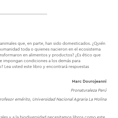
---------------------------------------------
animales que, en parte, han sido domesticados. ¿Quién
 humanidad toda o quienes nacieron en el ecosistema
ansformaron en alimentos y productos? ¿Es ético que
 e impongan condiciones a los demás para
to? Lea usted este libro y encontrará respuestas
Marc Dourojeanni
Pronaturaleza Perú
rofesor emérito, Universidad Nacional Agraria La Molina
rales y a la biodiversidad necesitamos libros como este