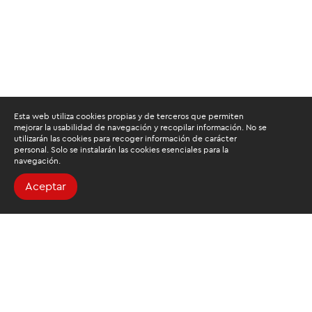
Esta web utiliza cookies propias y de terceros que permiten
mejorar la usabilidad de navegación y recopilar información. No se
utilizarán las cookies para recoger información de carácter
personal. Solo se instalarán las cookies esenciales para la
navegación.
Aceptar
Buscamos mantenerte
informado
Suscríbete al newsletter de noticias y novedades.