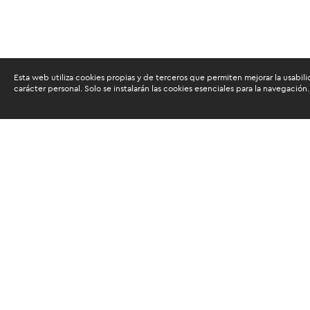
Esta web utiliza cookies propias y de terceros que permiten mejorar la usabili
carácter personal. Solo se instalarán las cookies esenciales para la navegación.
Buscam
Suscríbete al newsletter de noticias y novedades.
Acepto las
condiciones de tratamiento para mis da
Autorizo a ESAN a utilizar mis datos para el envío d