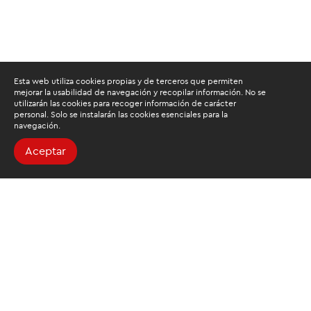
Esta web utiliza cookies propias y de terceros que permiten
mejorar la usabilidad de navegación y recopilar información. No se
utilizarán las cookies para recoger información de carácter
personal. Solo se instalarán las cookies esenciales para la
navegación.
Aceptar
Buscamos mantenerte
informado
Suscríbete al newsletter de noticias y novedades.