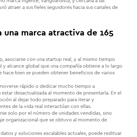
mo marca vigente, vanguardista, y cercana a las
ió atraer a sus fieles seguidores hacia sus canales de
a una marca atractiva de 165
, asociarse con una startup real, y al mismo tiempo
l y alcance global que una compañía obtiene a lo largo
se hace bien se pueden obtener beneficios de varios
 moverse rápido o dedicar mucho tiempo a
 estar desactualizada al momento de presentarla. En el
pción al dejar todo preparado para iterar y
tes de la vida real interactúan con ellas.
rse solo por el número de unidades vendidas, sino
aje organizacional que se obtuvo al momento de
 datos y soluciones escalables actuales, puede redituar