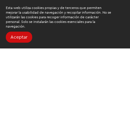
Esta web utiliza cookies propias y de terceros que permiten
mejorar la usabilidad de navegación y recopilar información. No se
utilizarán las cookies para recoger información de carácter
personal. Solo se instalarán las cookies esenciales para la
navegación.
Aceptar
Buscamos mantenerte
informado
Suscríbete al newsletter de noticias y novedades.