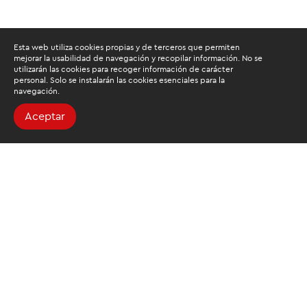
Esta web utiliza cookies propias y de terceros que permiten
mejorar la usabilidad de navegación y recopilar información. No se
utilizarán las cookies para recoger información de carácter
personal. Solo se instalarán las cookies esenciales para la
navegación.
Aceptar
Buscamos mantenerte
informado
Suscríbete al newsletter de noticias y novedades.